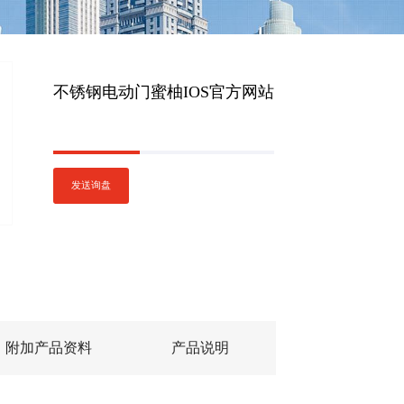
不锈钢电动门蜜柚IOS官方网站
发送询盘
附加产品资料
产品说明