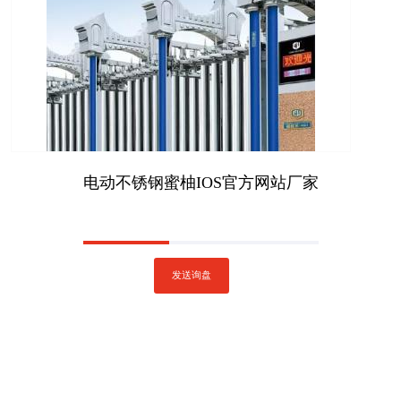
电动不锈钢蜜柚IOS官方网站厂家
发送询盘