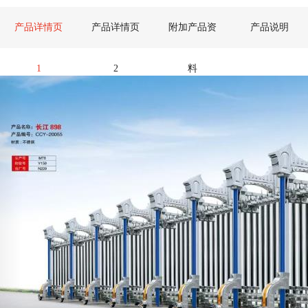
产品详情页
产品详情页
附加产品资
产品说明
1
2
料