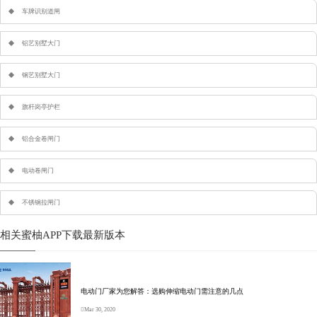
车牌识别道闸
铝艺别墅大门
钢艺别墅大门
旗杆岗亭护栏
铝合金卷闸门
电动卷闸门
不锈钢拉闸门
相关蜜柚APP下载最新版本
电动门厂家为您解答：选购伸缩电动门需注意的几点
Mar 30, 2020