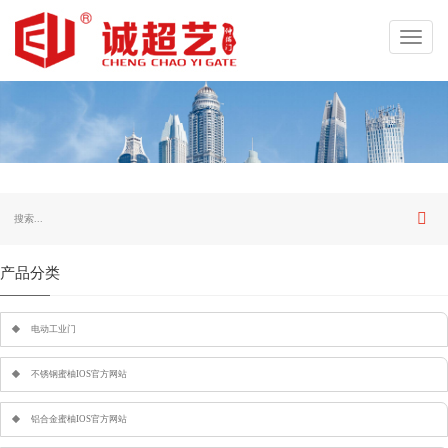
Toggl
navig
产品分类
电动工业门
不锈钢蜜柚IOS官方网站
铝合金蜜柚IOS官方网站