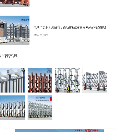
电动门定制为您解答：自动蜜柚IOS官方网站的特点说明
Mar 30, 2020
推荐产品