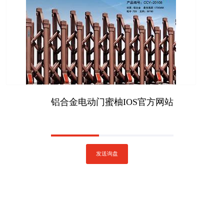
铝合金电动门蜜柚IOS官方网站
发送询盘