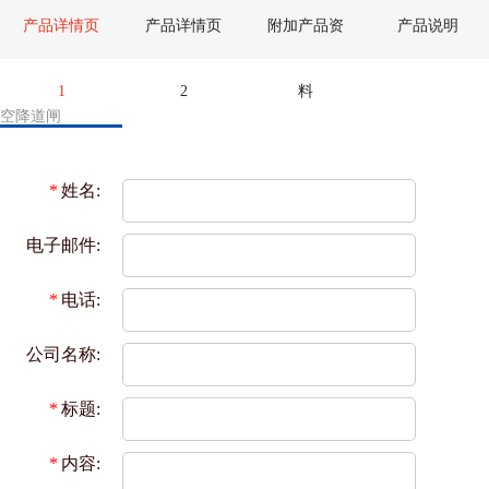
产品详情页
产品详情页
附加产品资
产品说明
1
2
料
空降道闸
*
姓名:
电子邮件:
*
电话:
公司名称:
*
标题:
*
内容: