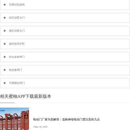
车牌识别道闸
铝艺别墅大门
钢艺别墅大门
旗杆岗亭护栏
铝合金卷闸门
电动卷闸门
不锈钢拉闸门
相关蜜柚APP下载最新版本
电动门厂家为您解答：选购伸缩电动门需注意的几点
Mar 30, 2020