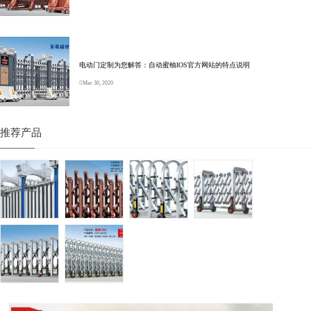
电动门定制为您解答：自动蜜柚IOS官方网站的特点说明
Mar 30, 2020
推荐产品