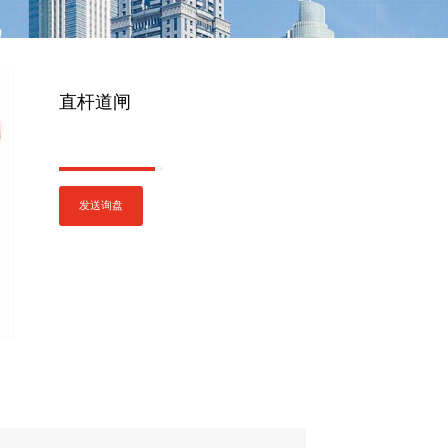
直杆道闸
发送询盘