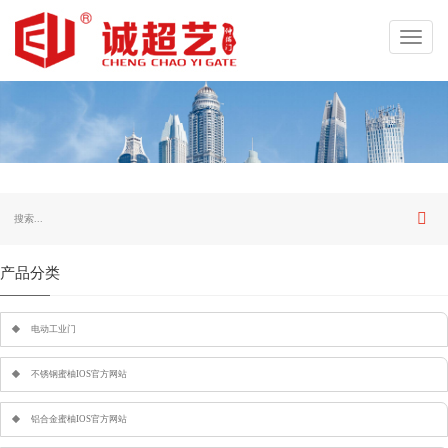
Toggl
navig
产品分类
电动工业门
不锈钢蜜柚IOS官方网站
铝合金蜜柚IOS官方网站