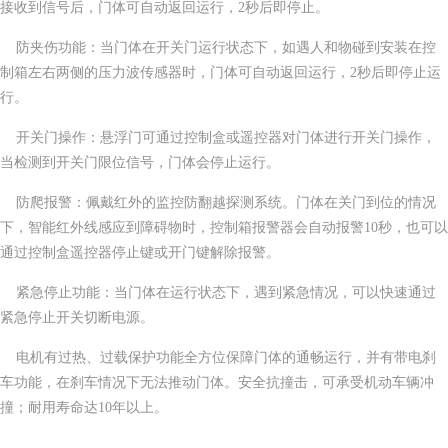
接收到信号后，门体可自动返回运行，2秒后即停止。
防夹伤功能：当门体在开关门运行状态下，如遇人和物碰到安装在控
制箱左右两侧的压力波传感器时，门体可自动返回运行，2秒后即停止运
行。
开关门操作：悬浮门可通过控制盒或遥控器对门体进行开关门操作，
当检测到开关门限位信号，门体会停止运行。
防爬报警：佩戴红外的监控防翻越探测系统。门体在关门到位的情况
下，智能红外线感应到障碍物时，控制箱报警器会自动报警10秒，也可以
通过控制盒遥控器停止键或开门键解除报警。
紧急停止功能：当门体在运行状态下，遇到紧急情况，可以快速通过
紧急停止开关切断电源。
电机有过热、过载保护功能全方位保障门体的通畅运行，并有带电刹
车功能，在刹车情况下无法推动门体。安全抗撞击，可承受机动车辆冲
撞；耐用寿命达10年以上。