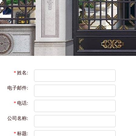
*
姓名:
电子邮件:
*
电话:
公司名称:
*
标题: