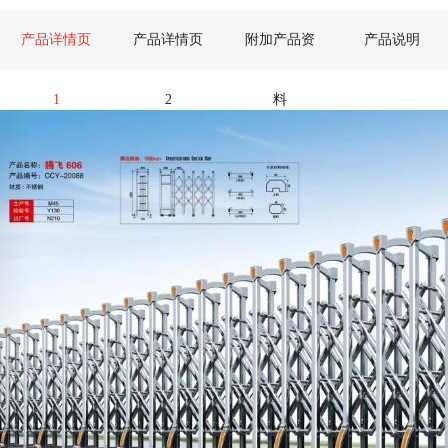
产品详情页
产品详情页
附加产品资
产品说明
1
2
料