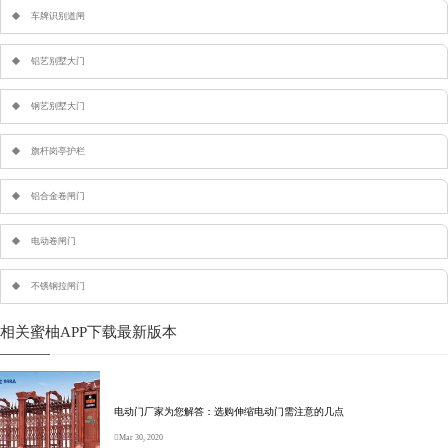
车牌识别道闸
铝艺别墅大门
钢艺别墅大门
旗杆岗亭护栏
铝合金卷闸门
电动卷闸门
不锈钢拉闸门
相关蜜柚APP下载最新版本
电动门厂家为您解答：选购伸缩电动门需注意的几点
Mar 30, 2020