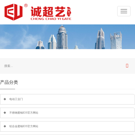
Toggl
navig
产品分类
电动工业门
不锈钢蜜柚IOS官方网站
铝合金蜜柚IOS官方网站