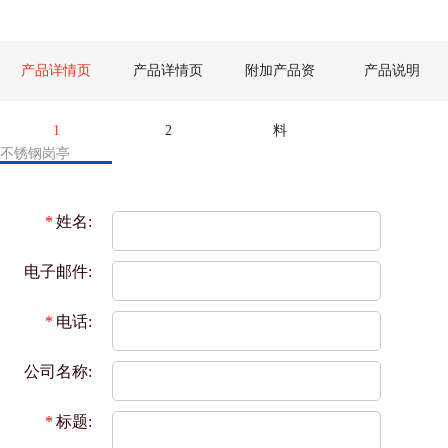
产品详情页
产品详情页
附加产品资
产品说明
1
2
料
不锈钢岗亭
*
姓名:
电子邮件:
*
电话:
公司名称:
*
标题: