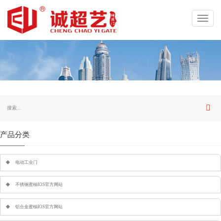
Toggl
navig
产品分类
电动工业门
不锈钢蜜柚IOS官方网站
铝合金蜜柚IOS官方网站