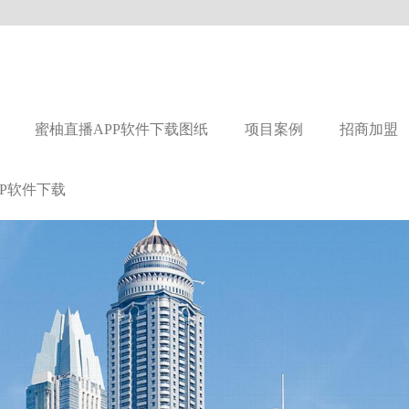
蜜柚直播APP软件下载图纸
项目案例
招商加盟
P软件下载