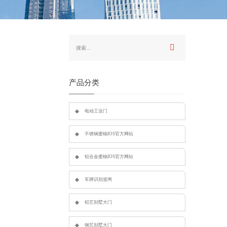
产品分类
电动工业门
不锈钢蜜柚IOS官方网站
铝合金蜜柚IOS官方网站
车牌识别道闸
铝艺别墅大门
钢艺别墅大门