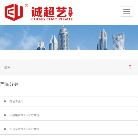
Toggl
navig
产品分类
电动工业门
不锈钢蜜柚IOS官方网站
铝合金蜜柚IOS官方网站